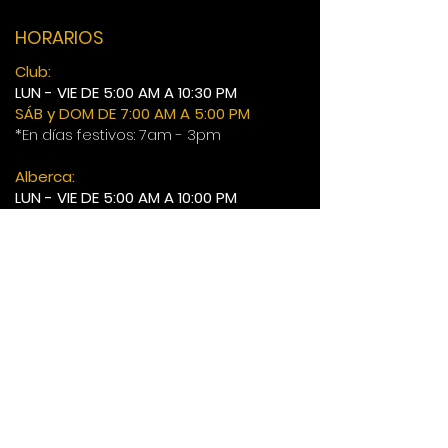
HORARIOS
Club:
LUN - VIE DE 5:00 AM A 10:30 PM
SÁB y DOM DE 7:00 AM A 5:00 PM
*En días festivos: 7am - 3pm
Alberca:
LUN - VIE DE 5:00 AM A 10:00 PM
SÁB y DOM DE 7:00 AM A 4:00 PM
*En días festivos: 7am - 2pm
55 6813 6736
55 6813 6735
56 2034 0790
contacto@active-
club.mx