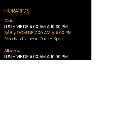
HORARIOS
Club:
LUN - VIE DE 5:00 AM A 10:30 PM
SÁB y DOM DE 7:00 AM A 5:00 PM
*En días festivos: 7am - 3pm
Alberca:
LUN - VIE DE 5:00 AM A 10:00 PM
SÁB y DOM DE 7:00 AM A 4:00 PM
*En días festivos: 7am - 2pm
55 6813 6736
55 6813 6735
56 2034 0790
contacto@active-
club.mx