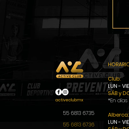
HORARI
Club:
LUN - VI
SÁB y D
*En días
activeclubmx
55 6813 6735
Alberca:
LUN - VI
55 6813 6736