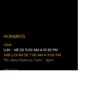
HORARIOS
Club:
LUN - VIE DE 5:00 AM A 10:30 PM
SÁB y DOM DE 7:00 AM A 5:00 PM
*En días festivos: 7am - 3pm
Alberca:
LUN - VIE DE 5:00 AM A 10:00 PM
SÁB y DOM DE 7:00 AM A 4:00 PM
*En días festivos: 7am - 2pm
55 6813 6736
55 6813 6735