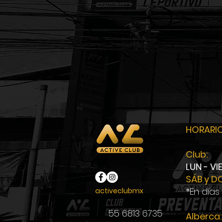
HORARI
Club:
LUN - VI
SÁB y D
*En días
activeclubmx
55 6813 6735
Alberca: